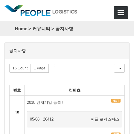
Toggle
navigat
Home >
커뮤니티
>
공지사항
목
공지사항
록
15 Count
1 Page
번호
컨텐츠
HOT
2018 벤처기업 등록 !
15
05-08
26412
피플 로지스틱스