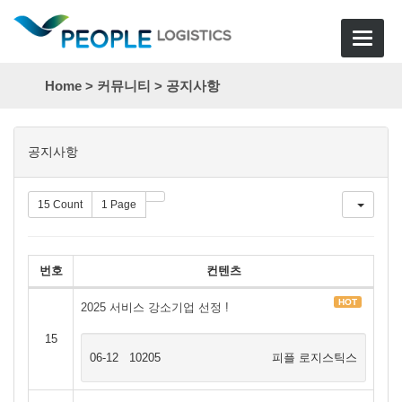
Toggle
navigat
Home >
커뮤니티
>
공지사항
목
공지사항
록
15 Count
1 Page
번호
컨텐츠
HOT
2025 서비스 강소기업 선정 !
15
06-12
10205
피플 로지스틱스