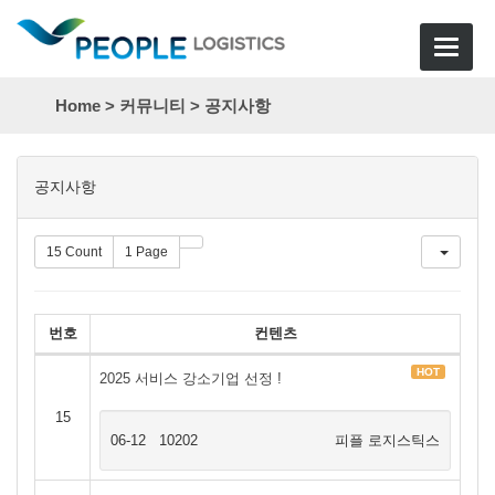
Toggle
navigat
Home >
커뮤니티
>
공지사항
목
공지사항
록
15 Count
1 Page
번호
컨텐츠
HOT
2025 서비스 강소기업 선정 !
15
06-12
10202
피플 로지스틱스