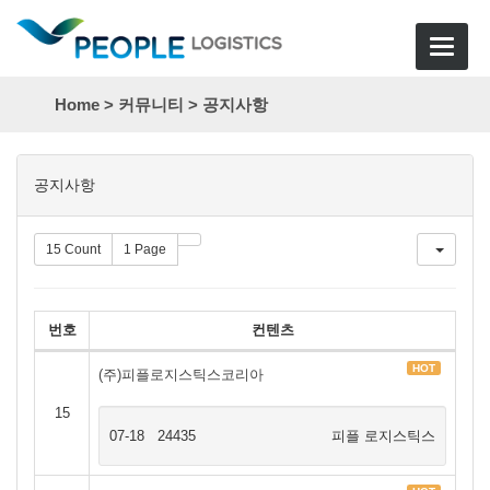
Toggle
navigat
Home >
커뮤니티
>
공지사항
목
공지사항
록
15 Count
1 Page
번호
컨텐츠
HOT
(주)피플로지스틱스코리아
15
07-18
24435
피플 로지스틱스